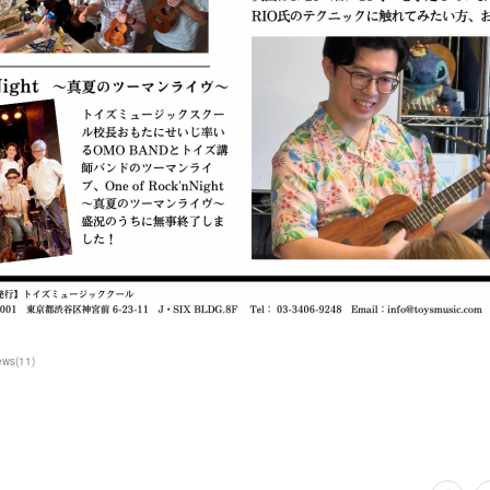
ews
(
11
)