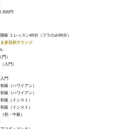
ル
,500円
開催 １レッスン60分（フラのみ90分）
ざま多目的ラウンジ
ル
入門）
ナ（入門）
レ入門
レ初級（ハワイアン）
レ初級（ハワイアン）
レ初級（インスト）
レ初級（インスト）
ナ（初・中級）
ル
（アコギ・エレキ）