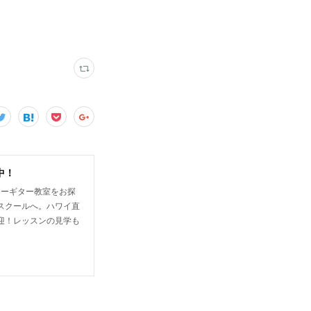
中！
キーギター教室をお探
スクールへ。ハワイ直
迎！レッスンの見学も