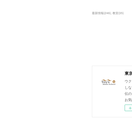
最新情報
(
246
)
教室
(
35
)
東
ウク
しな
伝の
お気