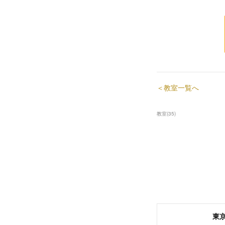
＜教室一覧へ
教室
(
35
)
東