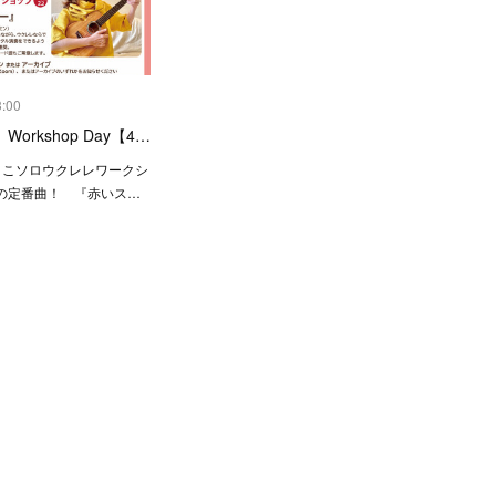
3:00
orkshop Day【4…
うこソロウクレレワークシ
の定番曲！ 『赤いス…