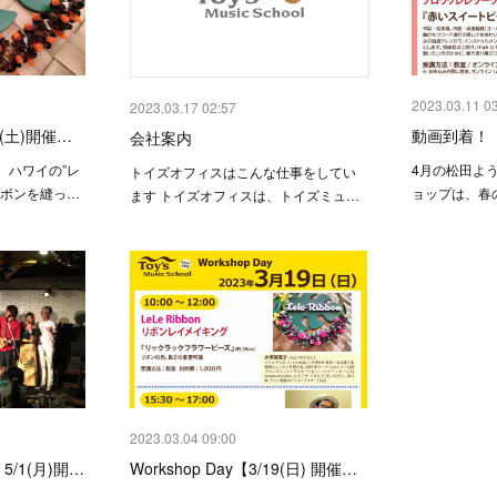
2023.03.11 0
2023.03.17 02:57
15(土)開催…
動画到着！ W
会社案内
、ハワイの”レ
4月の松田よ
トイズオフィスはこんな仕事をしてい
リボンを縫っ…
ョップは、春
ます トイズオフィスは、トイズミュ…
2023.03.04 09:00
/1(月)開…
Workshop Day【3/19(日) 開催…