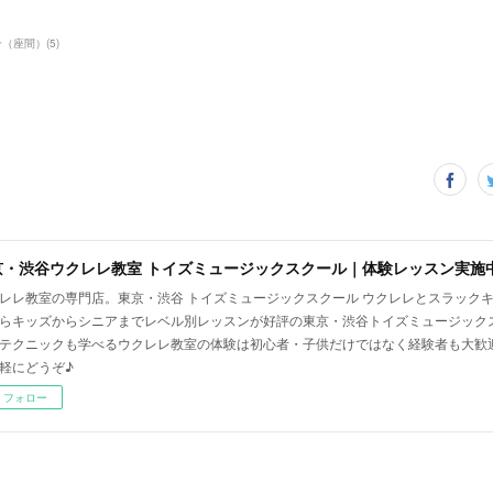
介（座間）
(
5
)
京・渋谷ウクレレ教室 トイズミュージックスクール｜体験レッスン実施
レレ教室の専門店。東京・渋谷 トイズミュージックスクール ウクレレとスラック
らキッズからシニアまでレベル別レッスンが好評の東京・渋谷トイズミュージック
テクニックも学べるウクレレ教室の体験は初心者・子供だけではなく経験者も大歓
軽にどうぞ♪
フォロー