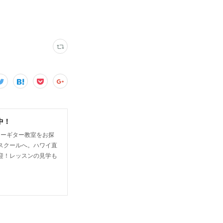
中！
キーギター教室をお探
スクールへ。ハワイ直
迎！レッスンの見学も