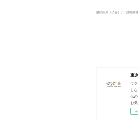
講師紹介（渋谷）
(
5
)
講師紹
東
ウク
しな
伝の
お気