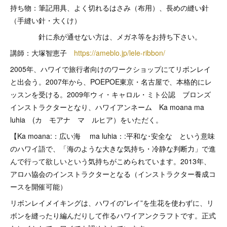
持ち物：筆記用具、よく切れるはさみ（布用）、長めの縫い針
（手縫い針・大くけ）
針に糸が通せない方は、メガネ等をお持ち下さい。
講師：大塚智恵子
https://ameblo.jp/lele-ribbon/
2005年、ハワイで旅行者向けのワークショップにてリボンレイ
と出会う。2007年から、POEPOE東京・名古屋で、本格的にレ
ッスンを受ける。2009年ウィ・キャロル・ミト公認 ブロンズ
インストラクターとなり、ハワイアンネーム Ka moana ma
luhia (カ モアナ マ ルヒア）をいただく。
【Ka moana:：広い海 ma luhia：:平和な･安全な という意味
のハワイ語で、「海のような大きな気持ち・冷静な判断力」で進
んで行って欲しいという気持ちがこめられています。2013年、
アロハ協会のインストラクターとなる（インストラクター養成コ
ースを開催可能）
リボンレイメイキングは、ハワイの”レイ”を生花を使わずに、リ
ボンを縫ったり編んだりして作るハワイアンクラフトです。正式