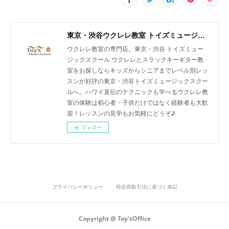
東京・渋谷ウクレレ教室 トイズミュージックスクール｜体験レッスン実施中！
ウクレレ教室の専門店。東京・渋谷 トイズミュー
ジックスクール ウクレレとスラックキーギター教
室をお探しならキッズからシニアまでレベル別レッ
スンが好評の東京・渋谷トイズミュージックスクー
ルへ。ハワイ直伝のテクニックも学べるウクレレ教
室の体験は初心者・子供だけではなく経験者も大歓
迎！レッスンの見学もお気軽にどうぞ♪
フォロー
プライバシーポリシー
特定商取引法に基づく表記
Copyright @ Toy'sOffice