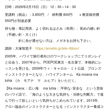
日時：2026年2月15日（日） 12：30～14：30
受講料（税込）：3,850円 / 材料費 800円 ※ 教室維持費
550円が別途必要
持ち物：筆記用具、よく切れるはさみ（布用）、長めの縫い針
（手縫い針・大くけ）
針に糸が通せない方は、メガネをお持ち下さい。
講師：大塚智恵子
https://ameblo.jp/lele-ribbon/
2005年、ハワイで旅行者向けのワークショップにてリボンレイ
と出会う。2007年から、POEPOE東京・名古屋で、本格的にレ
ッスンを受ける。2009年ウィ・キャロル・ミト公認 ブロンズ
インストラクターとなり、ハワイアンネーム Ka moana ma
luhia (カ モアナ マ ルヒア）をいただく。
【Ka moana:：広い海 ma luhia：:平和な･安全な という意味
のハワイ語で、「海のような大きな気持ち・冷静な判断力」で進
んで行って欲しいという気持ちがこめられています。2013年、
アロハ協会のインストラクターとなる（インストラクター養成コ