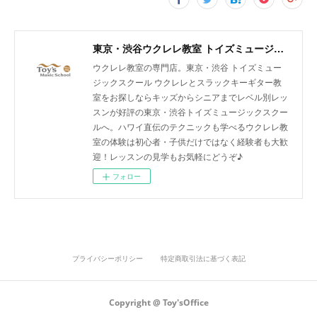
東京・渋谷ウクレレ教室 トイズミュージックスクール｜体験レッスン実施中！
ウクレレ教室の専門店。東京・渋谷 トイズミュー
ジックスクール ウクレレとスラックキーギター教
室をお探しならキッズからシニアまでレベル別レッ
スンが好評の東京・渋谷トイズミュージックスクー
ルへ。ハワイ直伝のテクニックも学べるウクレレ教
室の体験は初心者・子供だけではなく経験者も大歓
迎！レッスンの見学もお気軽にどうぞ♪
フォロー
プライバシーポリシー
特定商取引法に基づく表記
Copyright @ Toy'sOffice