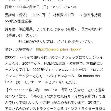
日時：2026年2月15日（日） 12：30～14：30
受講料（税込）：3,850円 / 材料費 800円 ※ 教室維持費
550円が別途必要
持ち物：筆記用具、よく切れるはさみ（布用）、長めの縫い針
（手縫い針・大くけ）
針に糸が通せない方は、メガネをお持ち下さい。
講師：大塚智恵子
https://ameblo.jp/lele-ribbon/
2005年、ハワイで旅行者向けのワークショップにてリボンレイ
と出会う。2007年から、POEPOE東京・名古屋で、本格的にレ
ッスンを受ける。2009年ウィ・キャロル・ミト公認 ブロンズ
インストラクターとなり、ハワイアンネーム Ka moana ma
luhia (カ モアナ マ ルヒア）をいただく。
【Ka moana:：広い海 ma luhia：:平和な･安全な という意味
のハワイ語で、「海のような大きな気持ち・冷静な判断力」で進
んで行って欲しいという気持ちがこめられています。2013年、
アロハ協会のインストラクターとなる（インストラクター養成コ