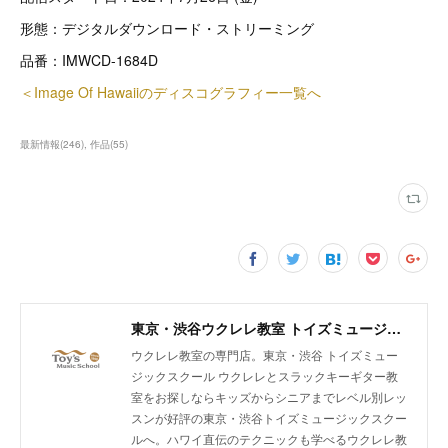
形態：デジタルダウンロード・ストリーミング
品番：IMWCD-1684D
＜Image Of Hawaiiのディスコグラフィー一覧へ
最新情報
(
246
)
作品
(
55
)
東京・渋谷ウクレレ教室 トイズミュージックスクール｜体験レッスン実施中！
ウクレレ教室の専門店。東京・渋谷 トイズミュー
ジックスクール ウクレレとスラックキーギター教
室をお探しならキッズからシニアまでレベル別レッ
スンが好評の東京・渋谷トイズミュージックスクー
ルへ。ハワイ直伝のテクニックも学べるウクレレ教