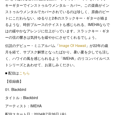
キーギターでインストゥルウメンタル・カバー。この楽曲がイン
ストゥルウメンタルでカバーされているのは珍しく、原曲のビー
トにこだわらない、ゆるりと2本のスラックキー・ギターが絡ま
るような、時折ブルースのテイストも感じられる、IMEHAならで
はの緩やかなアレンジに仕上がっています。スラックキー・ギタ
ーの弦の響きは気持ちを緩やかにさせてくれるでしょう。
伝説のデビュー・ミニアルバム「
Image Of Hawaii
」が22年の歳
月を経て、サブスク解禁となったばかり。暑い夏を少しでも涼し
く、ハワイの風を感じられるよう「IMEHA」のリコンパイルベス
トシリーズとあわせて、お楽しみください。
■ 配信は
こちら
【収録曲】
01. Blackbird
タイトル：Blackbird
アーティスト：IMEHA
配信スタート日：2024年7月26日 (金)