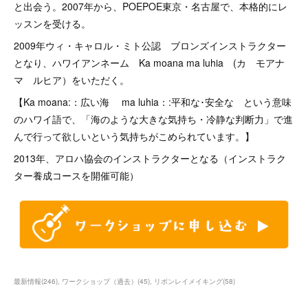
と出会う。2007年から、POEPOE東京・名古屋で、本格的にレ
ッスンを受ける。
2009年ウィ・キャロル・ミト公認 ブロンズインストラクター
となり、ハワイアンネーム Ka moana ma luhia (カ モアナ
マ ルヒア）をいただく。
【Ka moana:：広い海 ma luhia：:平和な･安全な という意味
のハワイ語で、「海のような大きな気持ち・冷静な判断力」で進
んで行って欲しいという気持ちがこめられています。】
2013年、アロハ協会のインストラクターとなる（インストラク
ター養成コースを開催可能）
最新情報
(
246
)
ワークショップ（過去）
(
45
)
リボンレイメイキング
(
58
)