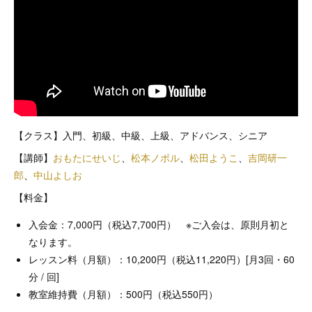
【クラス】入門、初級、中級、上級、アドバンス、シニア
【講師】
おもたにせいじ
、
松本ノボル
、
松田ようこ
、
吉岡研一
郎
、
中山よしお
【料金】
入会金：7,000円（税込7,700円） ※ご入会は、原則月初と
なります。
レッスン料（月額）：10,200円（税込11,220円）[月3回・60
分 / 回]
教室維持費（月額）：500円（税込550円）