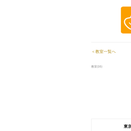
＜教室一覧へ
教室
(
35
)
東