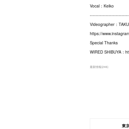
Vocal：Keiko
---------------------------
Videographer：TAK
https://www.instagra
Special Thanks
WIRED SHIBUYA：https
最新情報
(
246
)
東