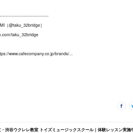
---------------------------------
UMI［@taku_32bridge］
m.com/taku_32bridge
://www.cafecompany.co.jp/brands/...
京・渋谷ウクレレ教室 トイズミュージックスクール｜体験レッスン実施