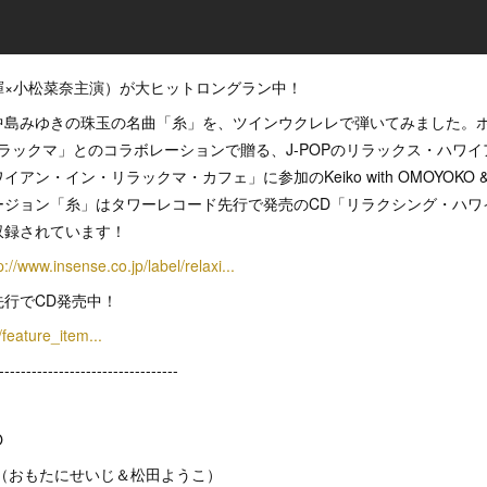
暉×小松菜奈主演）が大ヒットロングラン中！
中島みゆきの珠玉の名曲「糸」を、ツインウクレレで弾いてみました。
「リラックマ」とのコラボレーションで贈る、J-POPのリラックス・ハワ
ン・イン・リラックマ・カフェ」に参加のKeiko with OMOYOKO & Nob
ージョン「糸」はタワーレコード先行で発売のCD「リラクシング・ハワ
収録されています！
p://www.insense.co.jp/label/relaxi...
行でCD発売中！
e/feature_item...
---------------------------------
O
OYOKO（おもたにせいじ＆松田ようこ）