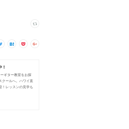
中！
キーギター教室をお探
スクールへ。ハワイ直
迎！レッスンの見学も