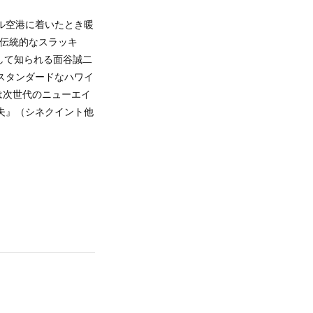
ル空港に着いたとき暖
の伝統的なスラッキ
して知られる面谷誠二
スタンダードなハワイ
は次世代のニューエイ
夫』（シネクイント他