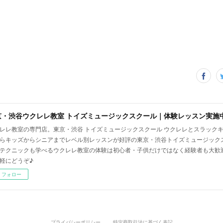
京・渋谷ウクレレ教室 トイズミュージックスクール｜体験レッスン実施
レレ教室の専門店。東京・渋谷 トイズミュージックスクール ウクレレとスラック
らキッズからシニアまでレベル別レッスンが好評の東京・渋谷トイズミュージック
テクニックも学べるウクレレ教室の体験は初心者・子供だけではなく経験者も大歓
軽にどうぞ♪
フォロー
プライバシーポリシー
特定商取引法に基づく表記