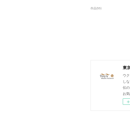
作品
(
55
)
東
ウク
しな
伝の
お気