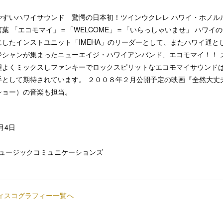
やすいハワイサウンド 驚愕の日本初！ツインウクレレ ハワイ・ホノル
葉 「エコモマイ」＝「WELCOME」＝「いらっしゃいませ」 ハワイ
したインストユニット「IMEHA」のリーダーとして、またハワイ通と
ジシャンが集まったニューエイジ・ハワイアンバンド、エコモマイ！！ 
程よくミックスしファンキーでロックスピリットなエコモマイサウンド
手として期待されています。 ２００８年２月公開予定の映画『全然大丈
ショー）の音楽も担当。
月4日
ュージックコミュニケーションズ
 のディスコグラフィー一覧へ